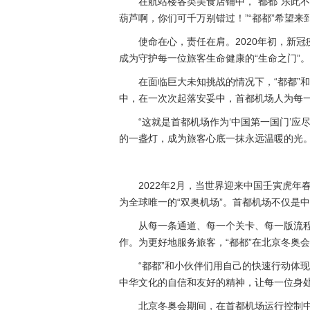
在航站楼各类美食店铺中，“都都”乐此
葫芦啊，你们可千万别错过！”“都都”希望
使命在心，责任在肩。2020年初，新
成为守护每一位旅客生命健康的“生命之门”。
在面临巨大未知挑战的情况下，“都都”
中，在一次次起落安妥中，首都机场人为每
“这就是首都机场作为‘中国第一国门’应
的一盏灯，成为旅客心底一抹永远温暖的光
2022年2月，当世界迎来中国壬寅虎
为全球唯一的“双奥机场”。首都机场不仅是
从每一条通道、每一个关卡、每一版流程
作。为更好地服务旅客，“都都”在北京冬奥
“都都”和小伙伴们用自己的快速行动体
中华文化的自信和友好的精神，让每一位身处
北京冬奥会期间，在首都机场运行控制中