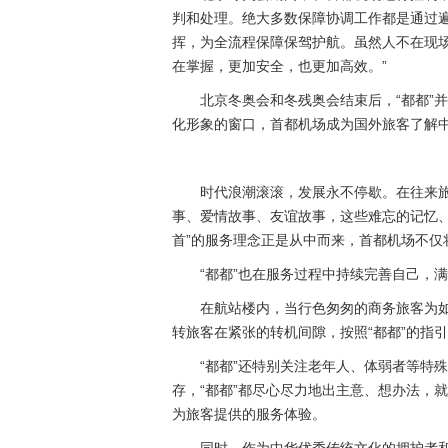
判和处理。绝大多数保障协调工作都是通过遍
挥，为全流程保障保驾护航。虽然人不在现场
在掌握，更加安全，也更加高效。”
北京冬奥会和冬残奥会结束后，“都都”
化形象的窗口，首都机场成为国外旅客了解
时代浪潮滚滚，发展永不停歇。在往来
事、爱情故事、友谊故事，这些难忘的记忆、
首”的服务理念正是从中而来，首都机场不
“都都”也在服务过程中持续完善自己，
在航站楼内，当行色匆匆的商务旅客为如
转旅客在紧张的转机间隙，按照“都都”的指
“都都”还特别关注老年人、体弱者等特
存，“都都”都尽心尽力地出主意、想办法，
为旅客提供的服务体验。