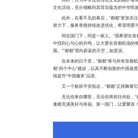
同时，作为中华优秀传统文化的拥护者和
文化活动，充分领略到其背后蕴含的中华民
此外，在看不见的幕后，“都都”更加关
努力下，服务举措持续改进优化，希望用爱
同在国门下，同是一家人。“我希望在
中找到心与心的共鸣，让大爱在首都机场的每
愿。”“都都”望向蔚蓝的天空，如是说。
在未来的日子里，“都都”将与所有首都
都“四个中心”建设，以其不断创新的中国速度
续提升“中国服务”品质。
又一个航班平安抵达，“都都”正挥舞着
无论你来自哪里，无论你将前往何处，“
逢都充满美好与幸福。第一国门，让爱聚首