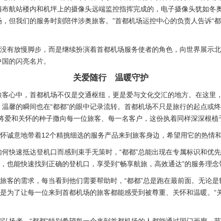
布航站楼内和机坪上的摄像头远端监控指挥完成的，电子摄像头犹如冬奥保
，但我们的服务时刻陪伴涉奥旅客。”首都机场运控中心的负责人告诉“都
并没有放慢脚步，而是继续扮演着首都机场服务使者的角色，向世界展示
中国的闪亮名片。
关爱随行 温暖守护
旅客心中，首都机场不仅是交通枢纽，更是爱与文化交汇的地方。在这里
温馨的瞬间也在“都都”的眼中记录流转。首都机场不只是旅行的起点或终
仅将爱和关怀的种子撒向每一位旅客、每一名客户，这份执着同样深深根植
满怀诚意地带着12个精挑细选的服务产品来到旅客身边，希望用它的热情
何快速抵达登机口而感到束手无策时，“都都”总能出现在专属标识和优
引，也能快速找到正确的登机口，享受到“畅享航旅，高效通达”的服务理念
殊旅客的需求，每当看到他们需要帮助时，“都都”总是跑在最前面。无论
就是为了让每一位来到首都机场的旅客都能感受到被尊重、关怀和温暖。“关