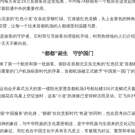
平均每天有近18万名旅客在这里抵离，平均每74秒就有一个航班在这里
挥着联通中外的重要作用。
活泼的“红色小龙”在各处穿梭忙碌。它身披红色龙鳞，头上金黄色的犄角
双臂，让每一个往来首都机场的人都感受到温暖与爱。
也是旅客的守护者。它时而引导旅客办理值机手续，时而热情地向人们介
一天天不断向前。
“都都”诞生 守护国门
站楼迎来了第一个航班和第一批旅客。俯卧在首都北京东北角的“红色巨龙”首
重要的门户机场崭新时代的序幕，首都机场被正式赋予“中国第一国门”的
匹克运动会开幕式当天的第一缕阳光穿透首都机场3号航站楼155片龙鳞式天窗
烟花在鸟巢上空绽放时，这条“小龙”的身躯已变得鲜活而灵动。它飞向
场“中国服务”的化身，“都都”在欣赏新时代“奇迹”的同时，也在思考自己
精神的象征，与中华民族的文化紧密相连，是中华民族与生俱来的文化记
量的象征。而红色在中国文化中具有非凡意义，常被视为好运、繁荣和幸