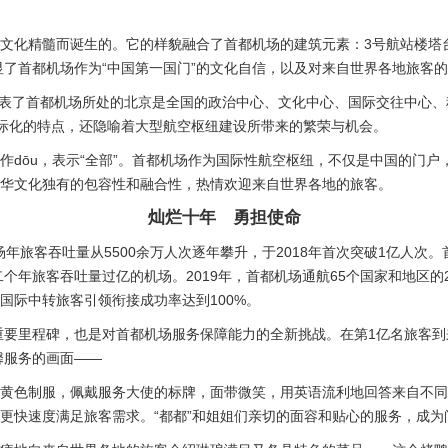
统文化精髓而诞生的。它的样貌融合了首都机场的建筑元素：3号航站楼
了首都机场作为“中国第一国门”的文化自信，以及对来自世界各地旅客
，代表了首都机场所处的北京是全国的政治中心、文化中心、国际交往中心、科
国际化的特点，还隐喻着大型航空枢纽建设所带来的繁荣与机会。
念作dōu，表示“全部”。首都机场作为国际性航空枢纽，不仅是中国的门
中华文化独有的包容性和融合性，热情欢迎来自世界各地的旅客。
灿烂十年 勇担使命
都机场年旅客吞吐量从5500余万人次逐年攀升，于2018年首次突破1亿人
年旅客吞吐量过亿的机场。2019年，首都机场通航65个国家和地区的2
国际中转旅客引领衔接成功率达到100%。
要里程碑，也是对首都机场服务保障能力的全新挑战。在第1亿名旅客到
馨服务的画面——
鹅黄色制服，佩戴服务大使的标牌，面带微笑，用英语流利地回答来自不同
以更快速度满足旅客需求。“都都”和姐姐们亲切的面容和贴心的服务，成