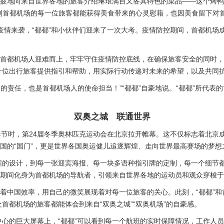
不疲地向来自世界各地的旅客介绍琳琅满目又各具特色的菜品——这个烤鸭
来到首都机场的每一位旅客都能获得美食带来的心灵慰藉，也因美食留下对
冠疫情来袭，“都都”和小伙伴们迎来了一次大考。疫情防控期间，首都机场
和首都机场人迎难而上，牢牢守住疫情防控底线，在确保旅客安全的同时
一位出行旅客提供指引和帮助，用实际行动传递对未来的希望，以及共同
尽的责任，也是首都机场人的使命担当！”“都都”自豪地说。“都都”所代
。
双奥之城 联通世界
年春节时，第24届冬季奥林匹克运动会在北京拉开帷幕。这不仅标志着北京
中国的“国门”，更是世界各国奥运健儿追逐辉煌、走向世界最高赛场的梦想
的设计，到每一张迎宾海报、每一块多语种指引牌的定制，每一个细节都
会期间化身为首都机场的导航者，引领来自世界各地的运动员和观众穿梭
现着中国效率，用自己的微笑展现着对每一位旅客的关心。此刻，“都都”和
首都机场的旅客都能体会到来自“双奥之城”“双奥机场”的自豪感。
心的巨大屏幕上，“都都”可以看到每一个航班的实时保障情况，工作人