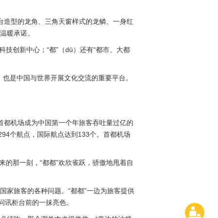
塔台造型的龙角、三角天窗样式的龙鳞、一身红
的温暖承诺。
技创新中心；“都”（dū）还有“都市、大都
户，也是中国与世界开展文化交流的重要平台。
次。首都机场成为中国第一个年旅客吞吐量过亿的
94个航点，国际航点达到133个。首都机场
来的那一刻，“都都”欢欣雀跃，骄傲地甩着自
国家旅客的各种问题。“都都”一边为旅客提供
为问讯柜台前的一抹亮色。