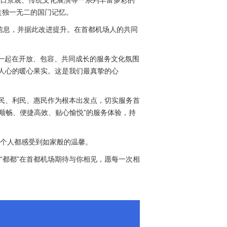
节日景观、传统文化展演等一系列丰富多彩的
走独一无二的国门记忆。
手信息，并据此改进提升。在首都机场人的共同
一起在开放、包容、共同成长的服务文化氛围
聚人心的暖心果实。这是我们最真挚的心
便民、利民、惠民作为根本出发点，切实服务首
全顺畅、便捷高效、贴心愉悦”的服务体验，持
一个人都感受到如家般的温馨。
“都都”在首都机场期待与你相见，愿每一次相