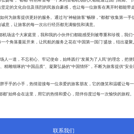
弘扬者，“都都”特别希望每一个来到首都机场的人都能通过国门画廊、
族坚定的文化自信及强烈的民族自豪感，也让每一位旅客在离开时都能带
注如何为旅客提供更好的服务。通过与“神秘旅客”畅聊，“都都”收集第一
与诚意，让旅客的每一次出行经历都充满愉悦和满意。
首都机场这个大家庭里，我和我的小伙伴们都能感受到被尊重和珍视，我们
一个角落蔓延开来，让民航的服务之花在‘中国第一国门’盛放，结出凝
机场人一道，不忘初心、牢记使命，始终践行“发展为了人民”的理念，把
、精雕细琢的“中国品质”、凝聚弘扬的“中国情怀”，不断为旅客提供“安
它胖乎乎的小手，热情迎接每一位亲爱的旅客朋友，它的微笑和温暖让每
都都”始终会在这里，用它的热情和爱心，陪伴你度过每一次愉快的旅程。
！
联系我们