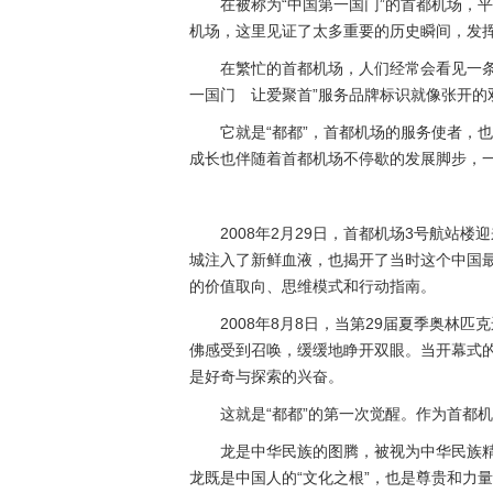
在被称为“中国第一国门”的首都机场，
机场，这里见证了太多重要的历史瞬间，发
在繁忙的首都机场，人们经常会看见一条
一国门 让爱聚首”服务品牌标识就像张开的
它就是“都都”，首都机场的服务使者，
成长也伴随着首都机场不停歇的发展脚步，
2008年2月29日，首都机场3号航
城注入了新鲜血液，也揭开了当时这个中国最
的价值取向、思维模式和行动指南。
2008年8月8日，当第29届夏季奥林
佛感受到召唤，缓缓地睁开双眼。当开幕式的
是好奇与探索的兴奋。
这就是“都都”的第一次觉醒。作为首都机
龙是中华民族的图腾，被视为中华民族
龙既是中国人的“文化之根”，也是尊贵和力