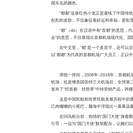
闻乐见的颜色。
“都都”这条红色小龙正是凝练了中国传
彤彤的皮肤，不仅象征着好运和幸福，更彰显
“都”（dū）在汉语中有“首都”的意思
会”的意思，不仅展现出首都机场现代化、
在中文里，“都”是一个多音字，还可以
以“都都”为代表的首都机场广大员工，正以
弹指一挥间，2008年~2018年，首
机场，也是继美国亚特兰大机场后，全球第二个
发布了“经首都 转世界”中转营销产品，跨楼
这是中国民航和世界民航发展历程中的重
己肉嘟嘟的小尾巴，脑海中浮现出一幕幕温
在问讯柜台前，热情的“国门大使”身着
引导，一边与“国门大使”默契配合，让她们