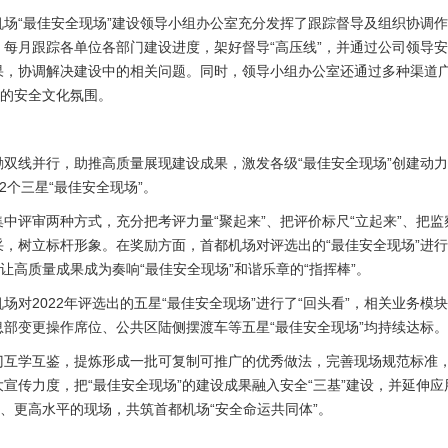
场“最佳安全现场”建设领导小组办公室充分发挥了跟踪督导及组织协调作
每月跟踪各单位各部门建设进度，架好督导“高压线”，并通过公司领导
果，协调解决建设中的相关问题。同时，领导小组办公室还通过多种渠道
超的安全文化氛围。
双线并行，助推高质量展现建设成果，激发各级“最佳安全现场”创建动力。
2个三星“最佳安全现场”。
中评审两种方式，充分把考评力量“聚起来”、把评价标尺“立起来”、把监
，树立标杆形象。在奖励方面，首都机场对评选出的“最佳安全现场”进
让高质量成果成为奏响“最佳安全现场”和谐乐章的“指挥棒”。
场对2022年评选出的五星“最佳安全现场”进行了“回头看”，相关业务
部变更操作席位、公共区陆侧摆渡车等五星“最佳安全现场”均持续达标。
门互学互鉴，提炼形成一批可复制可推广的优秀做法，完善现场规范标准
宣传力度，把“最佳安全现场”的建设成果融入安全“三基”建设，并延伸
量、更高水平的现场，共筑首都机场“安全命运共同体”。