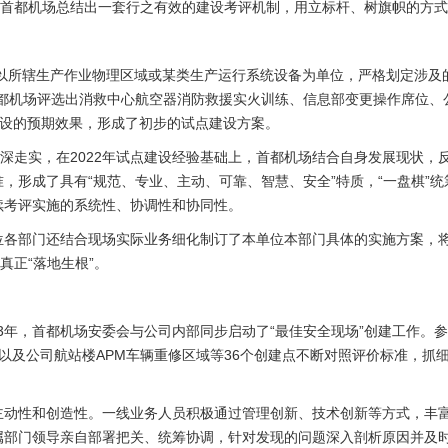
，首都机场总结出一套行之有效的建设考评机制，用立标杆、树旗帜的方
门以所辖生产作业物理区域或某类生产运行系统设备为单位，严格划定涉及
都机场评选出消救中心航空器消防救援实火训练、信息部变更操作席位、公
期建设的预期效果，形成了初步的试点建设方案。
走深走实，在2022年试点建设经验基础上，首都机场结合自身发展现状，
形成了具有“规范、专业、主动、可靠、智慧、安全”特质，“一盘棋”统筹
续考评实施的系统性、协调性和协同性。
位各部门还结合现场实际业务细化制订了本单位本部门具体的实施方案，
真正“落地生根”。
23年，首都机场安委会与公司内部同步启动了“最佳安全现场”创建工作。参与
以及公司航站楼APM车辆重修区域等36个创建点不断对照评价标准，抓
主动性和创造性。一线业务人员积极通过管理创新、技术创新等方式，丰
属部门领导亲自部署把关、统筹协调，针对发现的问题深入剖析原因并及