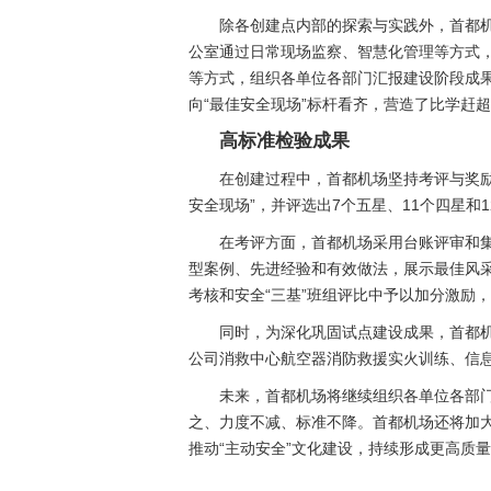
除各创建点内部的探索与实践外，首都机
公室通过日常现场监察、智慧化管理等方式，
等方式，组织各单位各部门汇报建设阶段成
向“最佳安全现场”标杆看齐，营造了比学赶
高标准检验成果
在创建过程中，首都机场坚持考评与奖励
安全现场”，并评选出7个五星、11个四星和1
在考评方面，首都机场采用台账评审和集
型案例、先进经验和有效做法，展示最佳风采
考核和安全“三基”班组评比中予以加分激励，
同时，为深化巩固试点建设成果，首都机
公司消救中心航空器消防救援实火训练、信息
未来，首都机场将继续组织各单位各部
之、力度不减、标准不降。首都机场还将加大
推动“主动安全”文化建设，持续形成更高质