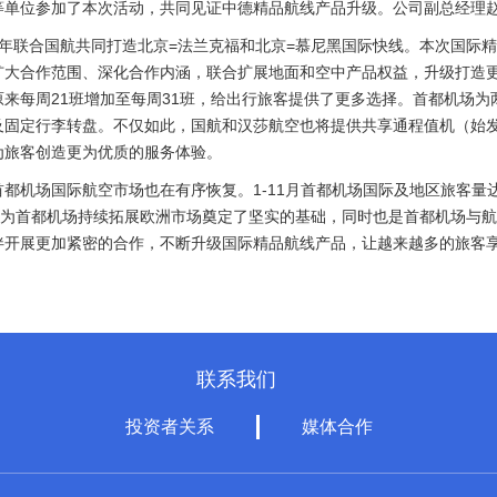
等单位参加了本次活动，共同见证中德精品航线产品升级。公司副总经理
018年联合国航共同打造北京=法兰克福和北京=慕尼黑国际快线。本次国
扩大合作范围、深化合作内涵，联合扩展地面和空中产品权益，升级打造
来每周21班增加至每周31班，给出行旅客提供了更多选择。首都机场
及固定行李转盘。不仅如此，国航和汉莎航空也将提供共享通程值机（始
为旅客创造更为优质的服务体验。
都机场国际航空市场也在有序恢复。1-11月首都机场国际及地区旅客量达到
，为首都机场持续拓展欧洲市场奠定了坚实的基础，同时也是首都机场与
伴开展更加紧密的合作，不断升级国际精品航线产品，让越来越多的旅客
。
联系我们
投资者关系
媒体合作