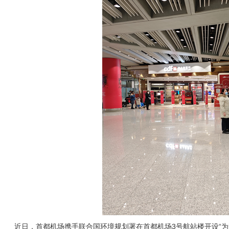
近日，首都机场携手联合国环境规划署在首都机场3号航站楼开设“为