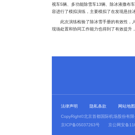
视车5辆、多功能除雪车13辆、除冰液撒布
容进行了模拟演练，主要模拟了在发现悬挂
此次演练检验了除冰雪手册的有效性，
现场处置和协同工作能力也得到了有效提升
法律声明
隐私条款
网站地图
CopyRight©北京首都国际机场股份有
京ICP备05037263号
京公网安备1103