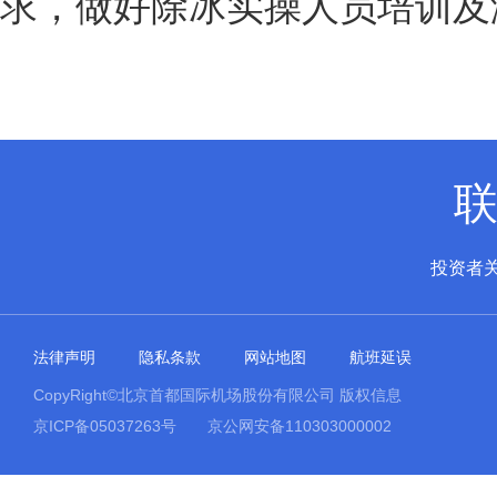
求，做好除冰实操人员培训及
投资者
法律声明
隐私条款
网站地图
航班延误
CopyRight©北京首都国际机场股份有限公司 版权信息
京ICP备05037263号
京公网安备110303000002