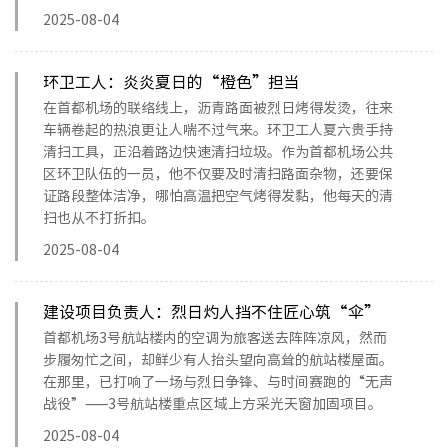
2025-08-04
环卫工人：炎炎夏日的“橙色”担当
在首都机场的联络线上，沥青路面被烈日烤得发烫，往来
车辆卷起的热浪更让人喘不过气来。环卫工人夏六贵手持
清扫工具，正沿着路边快速清扫垃圾。作为首都机场公共
区环卫队伍的一员，他不仅要及时清扫路面杂物，还要保
证路段整体洁净，哪怕高温把空气烤得发黏，他每天的清
扫也从不打折扣。
2025-08-04
建设项目负责人：烈日灼人挡不住匠心筑“伞”
首都机场3号航站楼内的空调为旅客送去阵阵凉风，然而
步履匆忙之间，却鲜少有人抬头望向高耸的航站楼屋面。
在那里，已打响了一场与烈日争锋、与时间赛跑的“无声
战役”——3号航站楼重点区域上方采光天窗加固项目。
2025-08-04