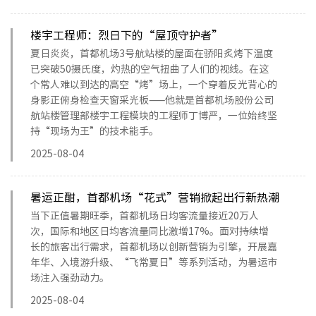
楼宇工程师：烈日下的“屋顶守护者”
夏日炎炎，首都机场3号航站楼的屋面在骄阳炙烤下温度
已突破50摄氏度，灼热的空气扭曲了人们的视线。在这
个常人难以到达的高空“烤”场上，一个穿着反光背心的
身影正俯身检查天窗采光板——他就是首都机场股份公司
航站楼管理部楼宇工程模块的工程师丁博严，一位始终坚
持“现场为王”的技术能手。
2025-08-04
暑运正酣，首都机场“花式”营销掀起出行新热潮
当下正值暑期旺季，首都机场日均客流量接近20万人
次，国际和地区日均客流量同比激增17%。面对持续增
长的旅客出行需求，首都机场以创新营销为引擎，开展嘉
年华、入境游升级、“飞常夏日”等系列活动，为暑运市
场注入强劲动力。
2025-08-04